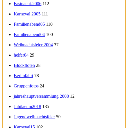
Fastnacht-2006
112
Karneval 2005
111
Familienabend05
110
Familienabend04
100
Weihnachtsfeier 2004
37
helfer04
29
Blockflöten
28
Berlinfahrt
78
Gruppenfotos
24
jahreshauptversammlung 2008
12
Jubilaeum2018
135
Jugendweihnachtsfeier
50
Karneval15
102