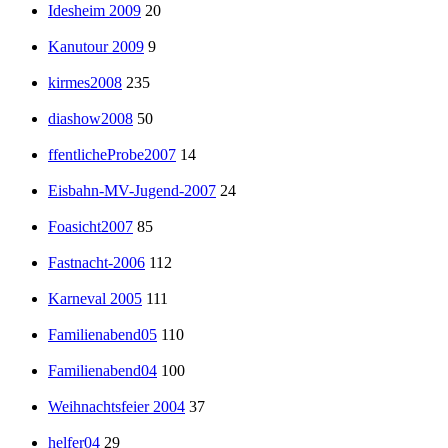
Idesheim 2009
20
Kanutour 2009
9
kirmes2008
235
diashow2008
50
ffentlicheProbe2007
14
Eisbahn-MV-Jugend-2007
24
Foasicht2007
85
Fastnacht-2006
112
Karneval 2005
111
Familienabend05
110
Familienabend04
100
Weihnachtsfeier 2004
37
helfer04
29