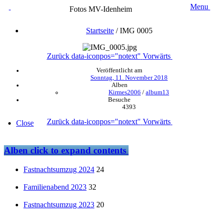
Menu
Fotos MV-Idenheim
Startseite
/
IMG 0005
Zurück
data-iconpos="notext"
Vorwärts
Veröffentlicht am
Sonntag, 11. November 2018
Alben
Kirmes2006
/
album13
Besuche
4393
Zurück
data-iconpos="notext"
Vorwärts
Close
Alben
click to expand contents
Fastnachtsumzug 2024
24
Familienabend 2023
32
Fastnachtsumzug 2023
20