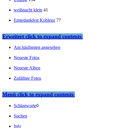
weihnacht klein
41
Erntedankfest Koblenz
77
Erweitert
click to expand contents
Am häufigsten angesehen
Neueste Fotos
Neueste Alben
Zufällige Fotos
Menü
click to expand contents
Schlagworte
0
Suchen
Info