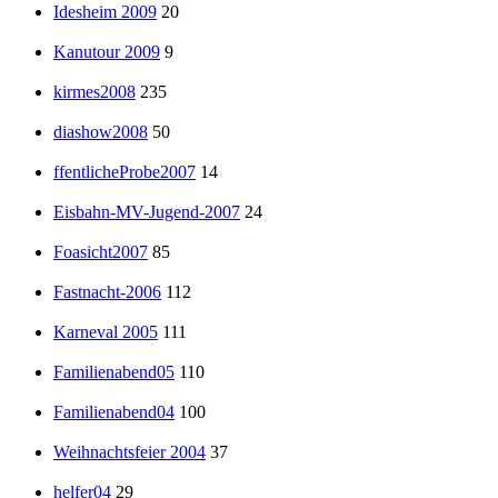
Idesheim 2009
20
Kanutour 2009
9
kirmes2008
235
diashow2008
50
ffentlicheProbe2007
14
Eisbahn-MV-Jugend-2007
24
Foasicht2007
85
Fastnacht-2006
112
Karneval 2005
111
Familienabend05
110
Familienabend04
100
Weihnachtsfeier 2004
37
helfer04
29