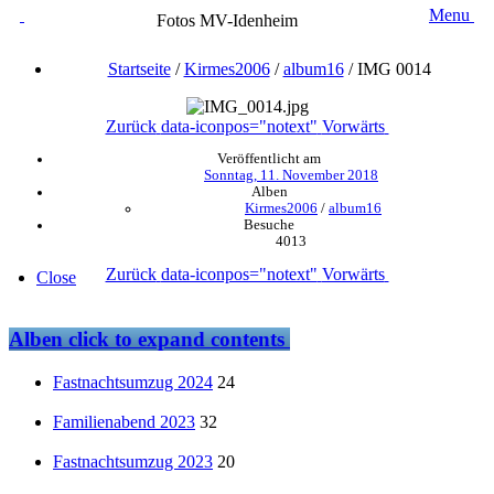
Menu
Fotos MV-Idenheim
Startseite
/
Kirmes2006
/
album16
/
IMG 0014
Zurück
data-iconpos="notext"
Vorwärts
Veröffentlicht am
Sonntag, 11. November 2018
Alben
Kirmes2006
/
album16
Besuche
4013
Zurück
data-iconpos="notext"
Vorwärts
Close
Alben
click to expand contents
Fastnachtsumzug 2024
24
Familienabend 2023
32
Fastnachtsumzug 2023
20