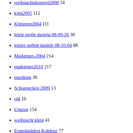
weihnachtskonzert2008
14
kjmt2005
112
Klimmen2004
111
letzte probe daniela 08-09-26
38
letzter auftritt daniele 08-10-04
88
Maikirmes-2004
214
maikirmes2010
217
musiktag
30
Schoenecken 2009
13
old
10
Umzug
154
weihnacht klein
41
Erntedankfest Koblenz
77