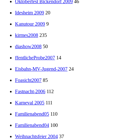
Oktoberfest Bickendorf 2009
46
Idesheim 2009
20
Kanutour 2009
9
kirmes2008
235
diashow2008
50
ffentlicheProbe2007
14
Eisbahn-MV-Jugend-2007
24
Foasicht2007
85
Fastnacht-2006
112
Karneval 2005
111
Familienabend05
110
Familienabend04
100
Weihnachtsfeier 2004
37