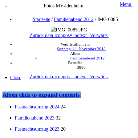
Menu
Fotos MV-Idenheim
Startseite
/
Familienabend 2012
/
IMG 0085
Zurück
data-iconpos="notext"
Vorwärts
Veröffentlicht am
Sonntag, 11. November 2018
Alben
Familienabend 2012
Besuche
3880
Zurück
data-iconpos="notext"
Vorwärts
Close
Alben
click to expand contents
Fastnachtsumzug 2024
24
Familienabend 2023
32
Fastnachtsumzug 2023
20