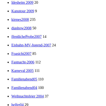
Idesheim 2009
20
Kanutour 2009
9
kirmes2008
235
diashow2008
50
ffentlicheProbe2007
14
Eisbahn-MV-Jugend-2007
24
Foasicht2007
85
Fastnacht-2006
112
Karneval 2005
111
Familienabend05
110
Familienabend04
100
Weihnachtsfeier 2004
37
helfer04
29