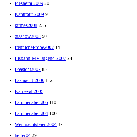
Idesheim 2009
20
Kanutour 2009
9
kirmes2008
235
diashow2008
50
ffentlicheProbe2007
14
Eisbahn-MV-Jugend-2007
24
Foasicht2007
85
Fastnacht-2006
112
Karneval 2005
111
Familienabend05
110
Familienabend04
100
Weihnachtsfeier 2004
37
helfer04
29