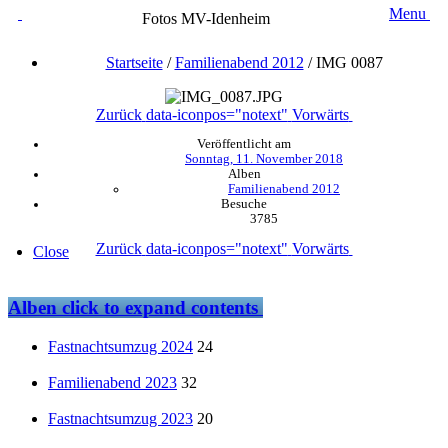
Menu
Fotos MV-Idenheim
Startseite
/
Familienabend 2012
/
IMG 0087
Zurück
data-iconpos="notext"
Vorwärts
Veröffentlicht am
Sonntag, 11. November 2018
Alben
Familienabend 2012
Besuche
3785
Zurück
data-iconpos="notext"
Vorwärts
Close
Alben
click to expand contents
Fastnachtsumzug 2024
24
Familienabend 2023
32
Fastnachtsumzug 2023
20