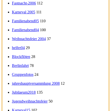
Fastnacht-2006
112
Karneval 2005
111
Familienabend05
110
Familienabend04
100
Weihnachtsfeier 2004
37
helfer04
29
Blockflöten
28
Berlinfahrt
78
Gruppenfotos
24
jahreshauptversammlung 2008
12
Jubilaeum2018
135
Jugendweihnachtsfeier
50
Karneval15
102