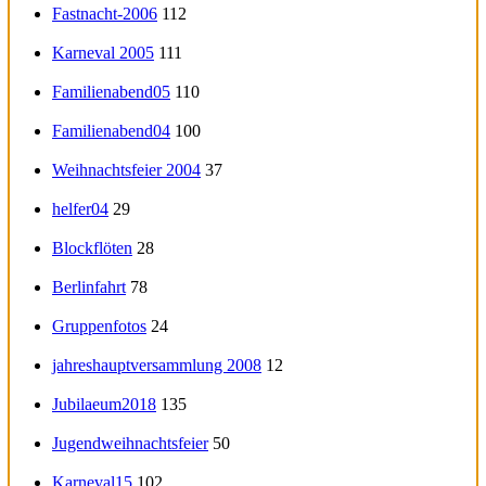
Fastnacht-2006
112
Karneval 2005
111
Familienabend05
110
Familienabend04
100
Weihnachtsfeier 2004
37
helfer04
29
Blockflöten
28
Berlinfahrt
78
Gruppenfotos
24
jahreshauptversammlung 2008
12
Jubilaeum2018
135
Jugendweihnachtsfeier
50
Karneval15
102